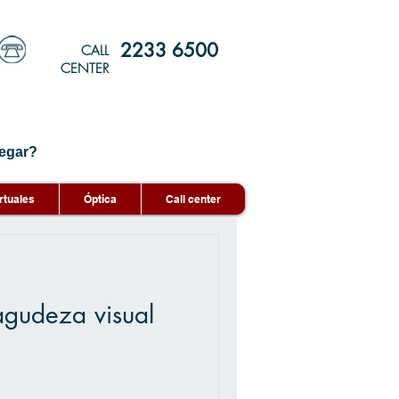
2233 6500
CALL
CENTER
egar?
rtuales
Óptica
Call center
agudeza visual