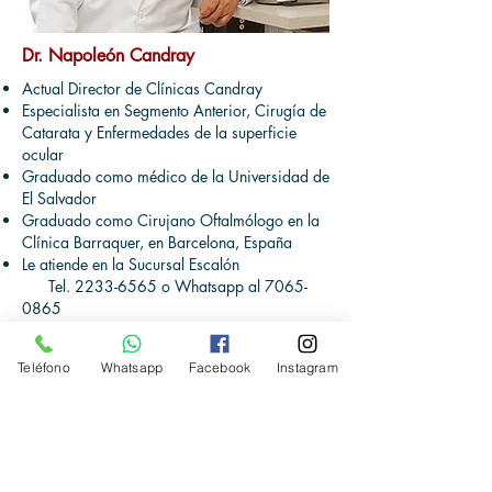
Dr. Napoleón Candray
Actual Director de Clínicas Candray
Especialista en Segmento Anterior, Cirugía de
Catarata y Enfermedades de la superficie
ocular
Graduado como médico de la Universidad de
El Salvador
Graduado como Cirujano Oftalmólogo en la
Clínica Barraquer, en Barcelona, España
Le atiende en la Sucursal Escalón
Tel.
2233-6565
o Whatsapp al
7065-
0865
Haz tu cita
Teléfono
Whatsapp
Facebook
Instagram
2233-6500
6141-2104