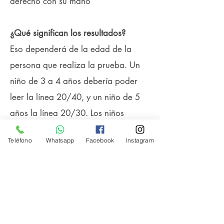
derecho con su mano
¿Qué significan los resultados?
Eso dependerá de la edad de la
persona que realiza la prueba. Un
niño de 3 a 4 años debería poder
leer la línea 20/40, y un niño de 5
años la línea 20/30. Los niños
mayores y los adultos deberían
Teléfono
Whatsapp
Facebook
Instagram
poder leer la mayoría de las letras
en la línea 20/25 y 20/20. Si
observa resultados que no cumplen
con estos estándares, asegúrese de
programar un examen de la vista con