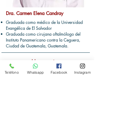
Dra. Carmen Elena Candray
Graduada como médico de la Universidad
Evangélica de El Salvador
Graduada como cirujana oftalmólogo del
Instituto Panamericano contra la Ceguera,
Ciudad de Guatemala, Guatemala.
Haz tu cita
2233-6500
Teléfono
Whatsapp
Facebook
Instagram
6141-2104
Nuestras redes sociales: