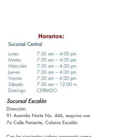
Horarios:
Sucursal Central
Lunes
7:30 am – 4:00 p
m
Martes
7:30
am – 4
:00 p
m
Miércoles
7:30
am – 4
:00 p
m
Jueves
7:30
am – 4
:00 p
m
Viernes
7:30
am – 4
:00 p
m
Sábado
7:30 am – 12:00 m
Domingo
CERRADO
Sucursal Escalón
Dirección:
91 Avenida Norte No. 446, esquina con
7a Calle Poniente, Colonia Escalón.
Con los siguientes videos conocerás como