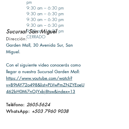
pm
9:30 am – 6:30 pm
9:30 am – 6
:30 pm
9:30 am – 6
:30 pm
9:30 am – 6
:30 pm
Sucursal San Miguel
9:30 am – 6
:30 pm
CERRADO
Dirección:
Garden Mall, 30 Avenida Sur, San
Miguel.
Con el siguiente video conocerás como
llegar a nuestra Sucursal Garden Mall:
https://www.youtube.com/watch?
v=B9tAY72o498&list=PLVwPmZNZYEoeU
462bH0Mi7nOJYxbj8tsw&index=13
Teléfono:
2605-5624
WhatsApp:
+503 7960 9038