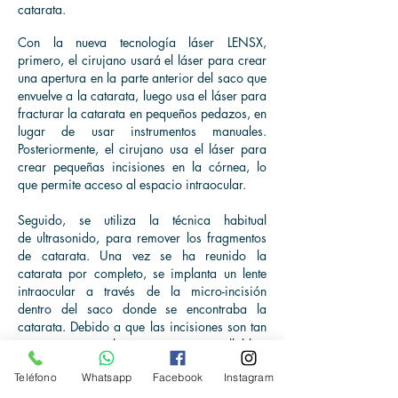
catarata.
Con la nueva tecnología láser LENSX,
primero, el cirujano usará el láser para crear
una apertura en la parte anterior del saco que
envuelve a la catarata, luego usa el láser para
fracturar la catarata en pequeños pedazos, en
lugar de usar instrumentos manuales.
Posteriormente, el cirujano usa el láser para
crear pequeñas incisiones en la córnea, lo
que permite acceso al espacio intraocular.
Seguido, se utiliza la técnica habitual
de ultrasonido, para remover los fragmentos
de catarata. Una vez se ha reunido la
catarata por completo, se implanta un lente
intraocular a través de la micro-incisión
dentro del saco donde se encontraba la
catarata. Debido a que las incisiones son tan
pequeñas, usualmente son autosellables,
quiere decir que no requieren suturas para
Teléfono
Whatsapp
Facebook
Instagram
cerrarse.