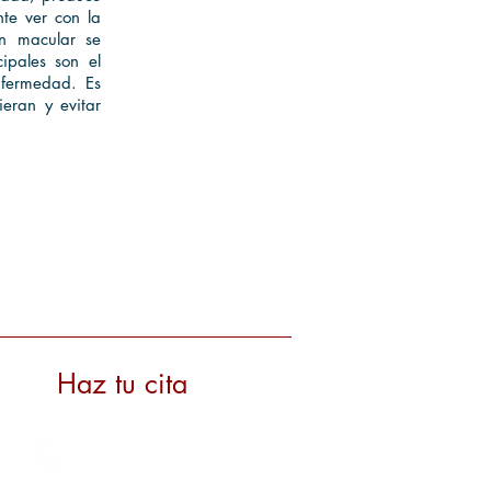
nte ver con la
ón macular se
ipales son el
nfermedad. Es
ieran y evitar
Haz tu cita
2233-6500