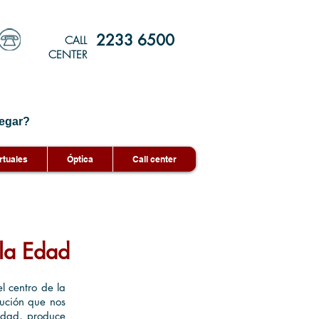
2233 6500
CALL
CENTER
egar?
rtuales
Óptica
Call center
la Edad
 centro de la
lución que nos
medad, produce