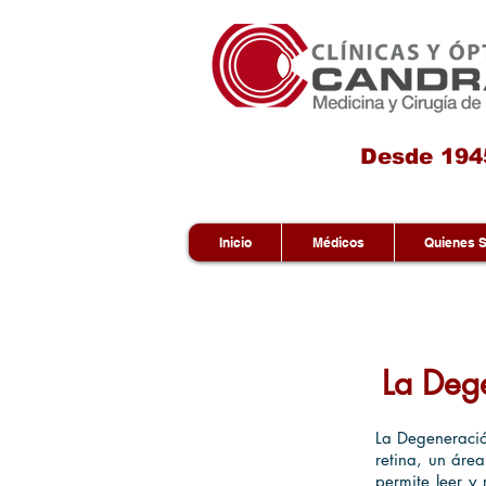
Desde 194
Inicio
Médicos
Quienes 
La Deg
La Degeneració
retina, un áre
permite leer y