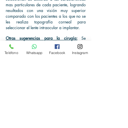
mas particulares de cada paciente, logrando
resultados con una visión muy superior
comparado con los pacientes a los que no se
les realiza topografía corneal para
seleccionar el lente intraocular a implantar.
Otras sugerencias para la cirugía:
Se
recomienda suspender la aspirina o cualquier
anticoagulante, bajo la autorización de su
Teléfono
Whatsapp
Facebook
Instagram
cardiólogo o médico respectivo. Además,
utilizar una gota de antibiótico
llamada
VIGAMOX,
durante tres días previo
a la cirugía para poder limpiar el ojo de
bacterias de la superficie del ojo.
Si usted ha sido diagnosticado de cataratas y
desea operarse en
Clínicas Candray
,
llámenos al
2233-6565
para poder coordinar sus
estudios pre-operatorios, será un gusto
atenderle.